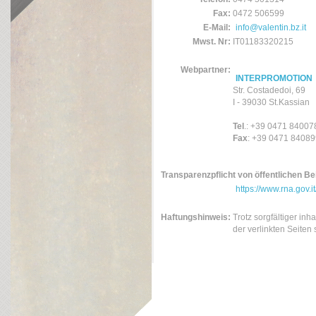
Fax:
0472 506599
E-Mail:
info@valentin.bz.it
Mwst. Nr:
IT01183320215
Webpartner:
INTERPROMOTION
Str. Costadedoi, 69
I - 39030 St.Kassian
Tel
.: +39 0471 84007
Fax
: +39 0471 84089
Transparenzpflicht von öffentlichen Be
https://www.rna.gov.
Haftungshinweis:
Trotz sorgfältiger inh
der verlinkten Seiten 