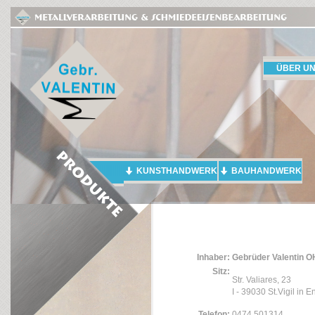
ÜBER U
KUNSTHANDWERK
BAUHANDWERK
Inhaber:
Gebrüder Valentin 
Sitz:
Str. Valiares, 23
I - 39030 St.Vigil in 
Telefon:
0474 501314